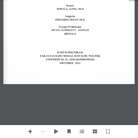
Ketua: 
SORAYA, 
S.SOS., 
M.Si 
Anggota: 
EDOARDO 
IRF AN, M.Si 
Tenaga 
Peodukuog: 
MUTIA ZAHROTUL 
JANNAH 
RENGGA 
ILMU 
KOMUNIKASI 
FAKUL 
TAS ILMU 
DOSIAL 
DAN 
ILMU 
POLITIK 
UNIVERSIT 
AS AL AZHAR 
INDONESIA 
2012 
OKTOBER 