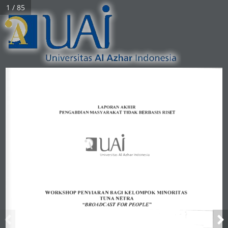
1 / 85
LAPORAN 
AKHIR 
PENGABDJAN MASY 
ARAKA 
T TIDAK 
BERBASIS 
RISET 
• 
�UAJ 
Universitas 
Al Azhar 
Indonesia 
WORKSHOP 
PENYIARAN 
BAGI 
KELOMPOK 
MI
NORITAS 
TUNA
NETRA 
"BROADCAST 
FOR PEOPLE" 