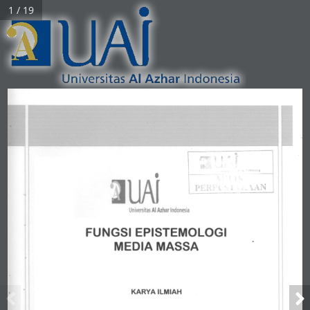
1 / 19
..!. 
• 
UAJ 
Universitas 
AI 
Azhar 
Indonesia 
FUNGSI 
EPISTEMOLOGI 
MEDIA 
MASSA 
KARYA 
ILMIAH 